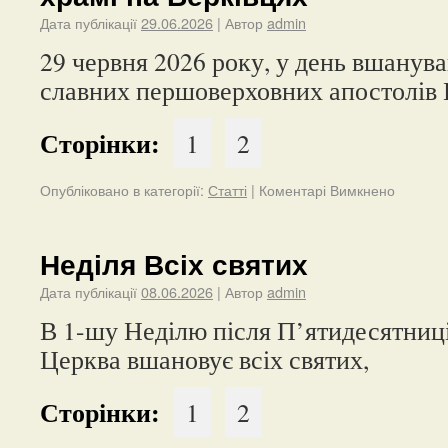
Дата публікації
29.06.2026
| Автор
admin
29 червня 2026 року, у день вшанува
славних першоверховних апостолів
Сторінки:
1
2
Опубліковано в категорії:
Статті
|
Коментарі Вимкнено
Неділя Всіх святих
Дата публікації
08.06.2026
| Автор
admin
В 1-шу Неділю після П’ятидесятниц
Церква вшановує всіх святих,
Сторінки:
1
2