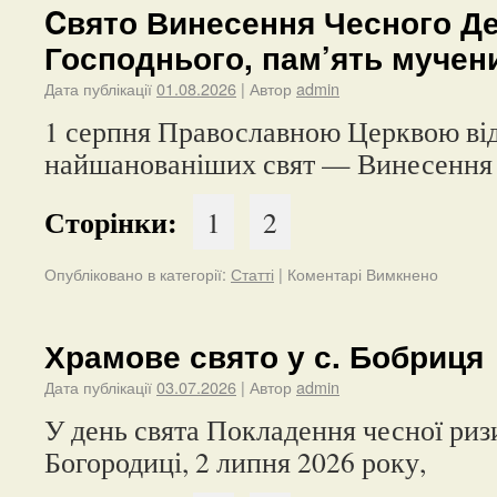
Cвято Винесення Чесного Д
Господнього, пам’ять мучени
Дата публікації
01.08.2026
| Автор
admin
1 серпня Православною Церквою від
найшанованіших свят — Винесення
Сторінки:
1
2
Опубліковано в категорії:
Статті
|
Коментарі Вимкнено
Храмове свято у с. Бобриця
Дата публікації
03.07.2026
| Автор
admin
У день свята Покладення чесної риз
Богородиці, 2 липня 2026 року,