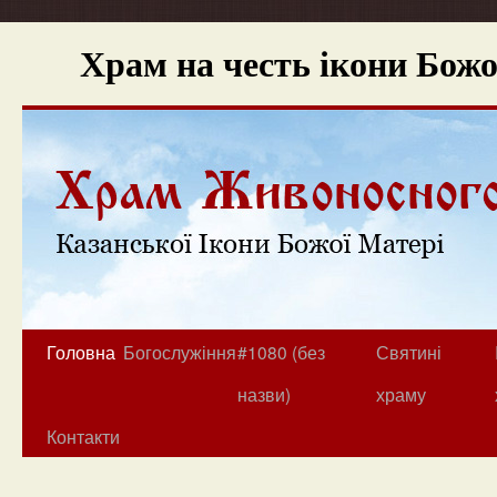
Храм на честь ікони Бож
Головна
Богослужіння
#1080 (без
Святині
назви)
храму
Контакти