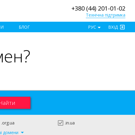
+380 (44) 201-01-02
Технічна підтримка
×
ТИ
БЛОГ
РУС
ВХІД
мен?
.org.ua
.in.ua
ші домени