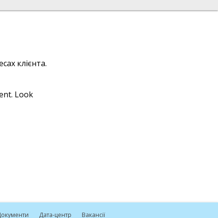
сах клієнта.
ient. Look
окументи
Дата-центр
Вакансії