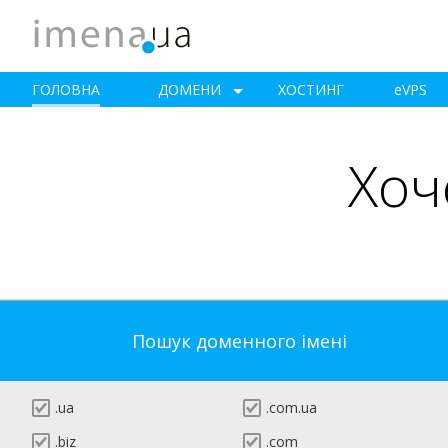
ГОЛОВНА
ДОМЕНИ
ХОСТИНГ
e
VPS
Хоч
Пошук доменного імені
.ua
.com.ua
.biz
.com