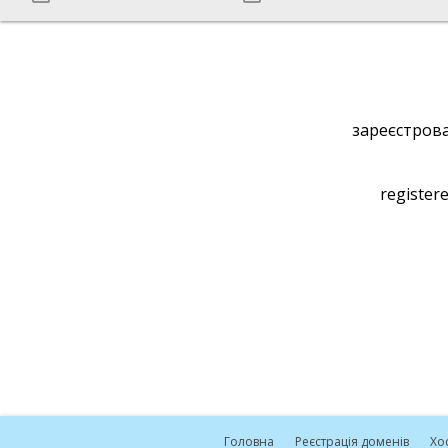
зареєстрова
registere
Головна
Реєстрація доменів
Хо