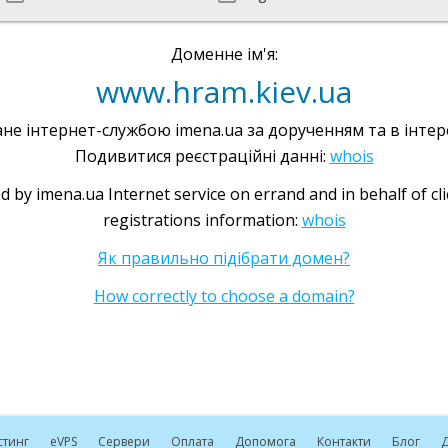
Доменне ім'я:
www.hram.kiev.ua
не інтернет-службою imena.ua за дорученням та в інтере
Подивитися реєстраційні данні:
whois
d by imena.ua Internet service on errand and in behalf of cl
registrations information:
whois
Як правильно підібрати домен?
How correctly to choose a domain?
стинг
e
VPS
Сервери
Оплата
Допомога
Контакти
Блог
Д