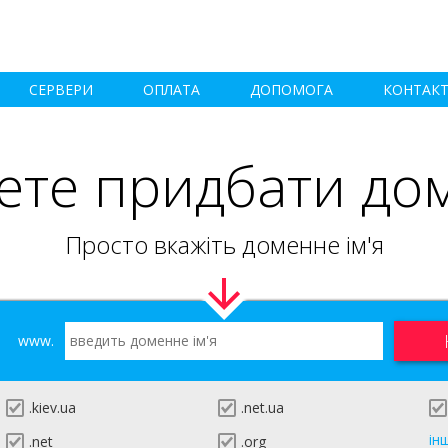
СЕРВЕРИ
ОПЛАТА
ДОПОМОГА
КОНТАК
ете придбати до
Просто вкажіть доменне ім'я
www.
.kiev.ua
.net.ua
ін
.net
.org