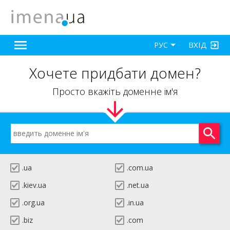
ВХІД
РУС
Хочете придбати домен?
Просто вкажіть доменне ім'я
.ua
.com.ua
.kiev.ua
.net.ua
.org.ua
.in.ua
.biz
.com