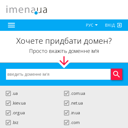
ВХІД
РУС
Хочете придбати домен?
Просто вкажіть доменне ім'я
.ua
.com.ua
.kiev.ua
.net.ua
.org.ua
.in.ua
.biz
.com