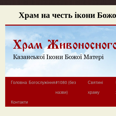
Храм на честь ікони Бож
Головна
Богослужіння
#1080 (без
Святині
назви)
храму
Контакти