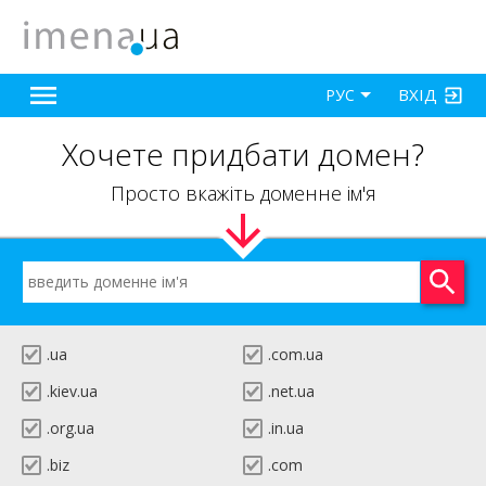
ВХІД
РУС
Хочете придбати домен?
Просто вкажіть доменне ім'я
.ua
.com.ua
.kiev.ua
.net.ua
.org.ua
.in.ua
.biz
.com