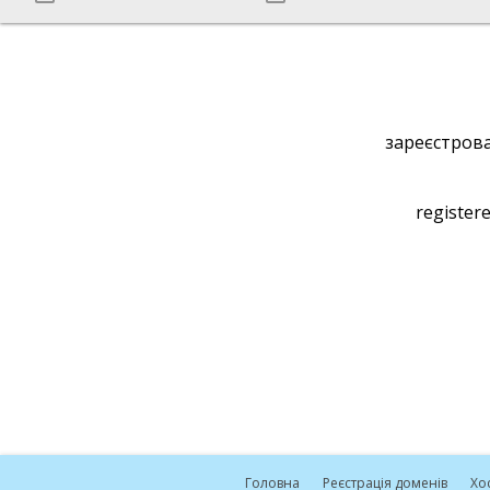
зареєстрова
registere
Головна
Реєстрація доменів
Хо