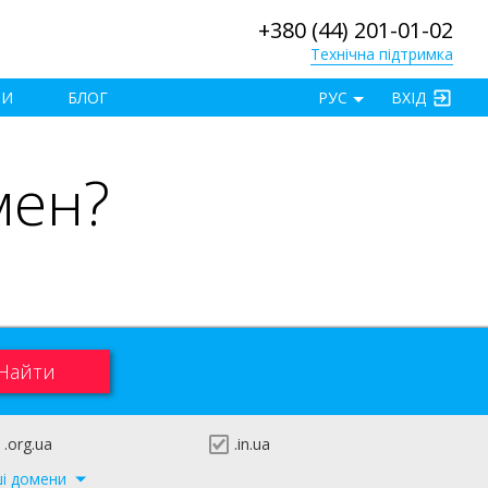
+380 (44) 201-01-02
Технічна підтримка
×
ТИ
БЛОГ
РУС
ВХІД
мен?
.org.ua
.in.ua
ші домени