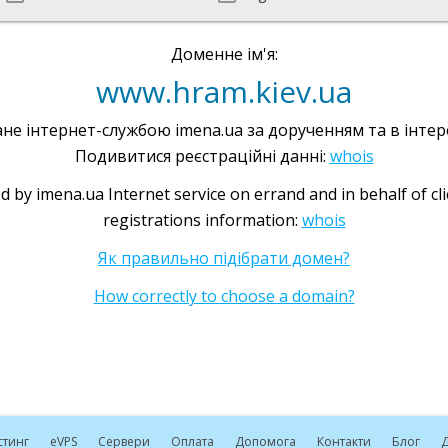
Доменне ім'я:
www.hram.kiev.ua
не інтернет-службою imena.ua за дорученням та в інтере
Подивитися реєстраційні данні:
whois
d by imena.ua Internet service on errand and in behalf of cl
registrations information:
whois
Як правильно підібрати домен?
How correctly to choose a domain?
стинг
e
VPS
Сервери
Оплата
Допомога
Контакти
Блог
Д