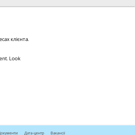
сах клієнта.
ient. Look
окументи
Дата-центр
Вакансії