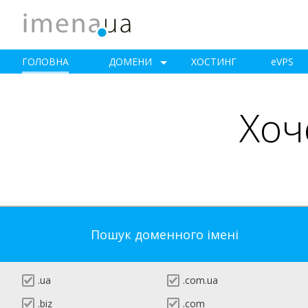
ГОЛОВНА
ДОМЕНИ
ХОСТИНГ
e
VPS
Хоч
Пошук доменного імені
.ua
.com.ua
.biz
.com