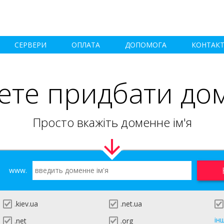
СЕРВЕРИ
ОПЛАТА
ДОПОМОГА
КОНТАК
ете придбати до
Просто вкажіть доменне ім'я
www.
.kiev.ua
.net.ua
ін
.net
.org