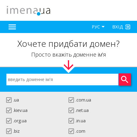
ВХІД
РУС
Хочете придбати домен?
Просто вкажіть доменне ім'я
.ua
.com.ua
.kiev.ua
.net.ua
.org.ua
.in.ua
.biz
.com