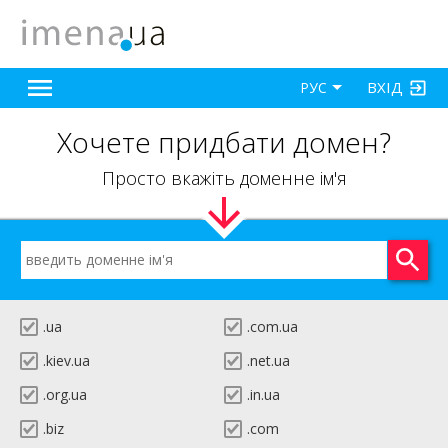
ВХІД
РУС
Хочете придбати домен?
Просто вкажіть доменне ім'я
.ua
.com.ua
.kiev.ua
.net.ua
.org.ua
.in.ua
.biz
.com