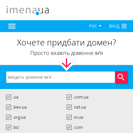
ВХІД
РУС
Хочете придбати домен?
Просто вкажіть доменне ім'я
.ua
.com.ua
.kiev.ua
.net.ua
.org.ua
.in.ua
.biz
.com